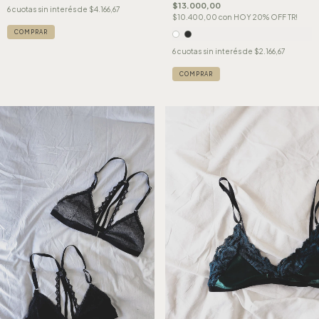
$13.000,00
6
cuotas sin interés de
$4.166,67
$10.400,00
con
HOY 20% OFF TR!
COMPRAR
6
cuotas sin interés de
$2.166,67
COMPRAR