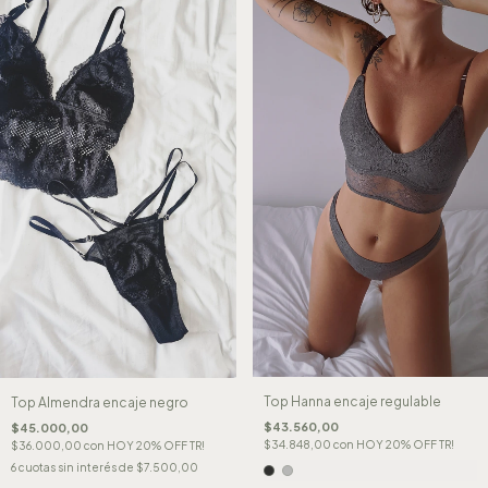
Top Hanna encaje regulable
Top Almendra encaje negro
$43.560,00
$45.000,00
$34.848,00
con
HOY 20% OFF TR!
$36.000,00
con
HOY 20% OFF TR!
6
cuotas sin interés de
$7.500,00