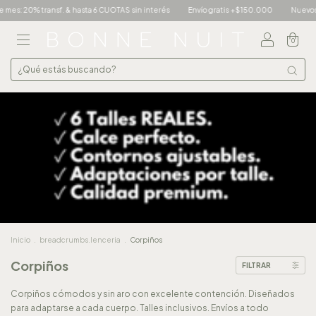
n interés
Envío gratis +$150.000
Nuevos ingresos!
Este mes: 20% transf. &
0
Inicio
.
breadcrumbs.lenceria
.
Corpiños
Corpiños
FILTRAR
Corpiños cómodos y sin aro con excelente contención. Diseñados
para adaptarse a cada cuerpo. Talles inclusivos. Envíos a todo