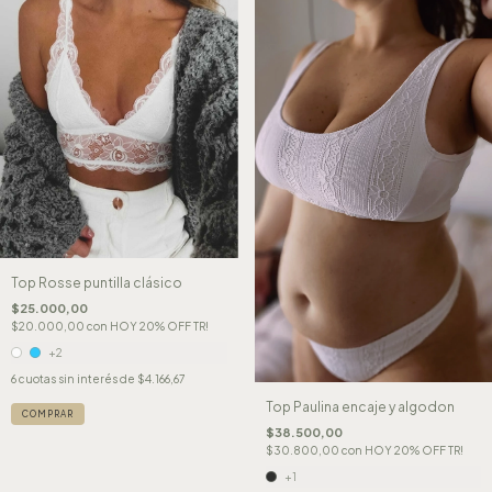
Top Rosse puntilla clásico
$25.000,00
$20.000,00
con
HOY 20% OFF TR!
+2
6
cuotas sin interés de
$4.166,67
Top Paulina encaje y algodon
COMPRAR
$38.500,00
$30.800,00
con
HOY 20% OFF TR!
+1