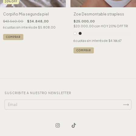
20
%
OFF
Zoe Desmontable strapless
Corpiño Mia segunda piel
$25.000,00
$43.560,00
$34.848,00
$20.000,00
con
HOY 20% OFF TR!
6
cuotas sin interés de
$5.808,00
COMPRAR
6
cuotas sin interés de
$4.166,67
COMPRAR
SUSCRIBITE A NUESTRO NEWSLETTER