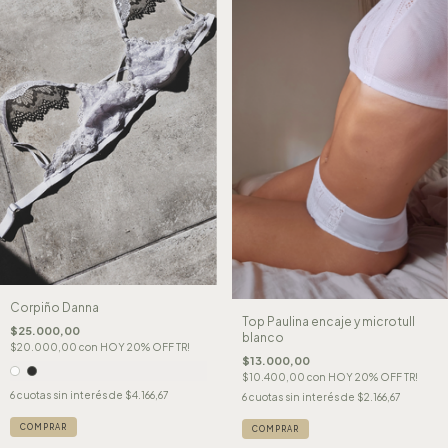
Corpiño Danna
Top Paulina encaje y microtull
$25.000,00
blanco
$20.000,00
con
HOY 20% OFF TR!
$13.000,00
$10.400,00
con
HOY 20% OFF TR!
6
cuotas sin interés de
$4.166,67
6
cuotas sin interés de
$2.166,67
COMPRAR
COMPRAR