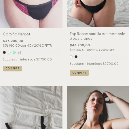
Top Rosse puntilla desmontable
Corpiño Margot
3 posiciones
$46.200,00
$46.200,00
$36.960,00
con
HOY 20% OFF TR!
$36.960,00
con
HOY 20% OFF TR!
+2
6
cuotas sin interés de
$7.700,00
6
cuotas sin interés de
$7.700,00
COMPRAR
COMPRAR