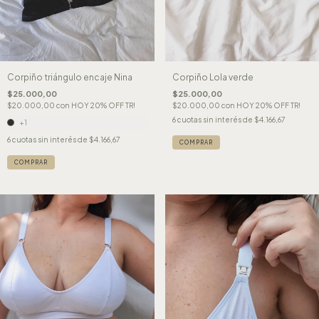
Corpiño triángulo encaje Nina
Corpiño Lola verde
$25.000,00
$25.000,00
$20.000,00
con
HOY 20% OFF TR!
$20.000,00
con
HOY 20% OFF TR!
6
cuotas sin interés de
$4.166,67
+1
6
cuotas sin interés de
$4.166,67
COMPRAR
COMPRAR