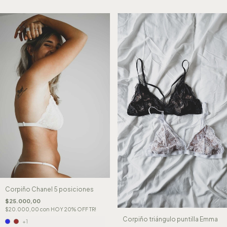
Corpiño Chanel 5 posiciones
$25.000,00
$20.000,00
con
HOY 20% OFF TR!
Corpiño triángulo puntilla Emma
+1