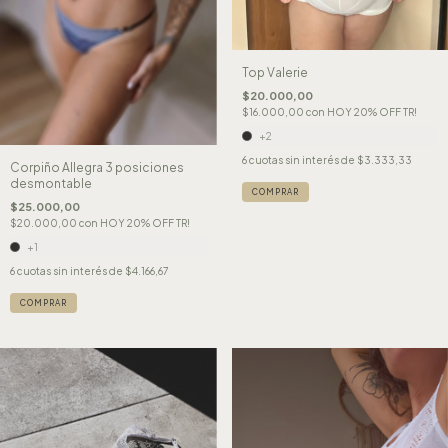
Top Valerie
$20.000,00
$16.000,00
con
HOY 20% OFF TR!
+2
6
cuotas sin interés de
$3.333,33
Corpiño Allegra 3 posiciones
desmontable
COMPRAR
$25.000,00
$20.000,00
con
HOY 20% OFF TR!
+1
6
cuotas sin interés de
$4.166,67
COMPRAR