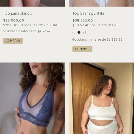
Top Zaira blanco
Top Sasha puntilla
$25.000,00
$38.333,00
$20.000,00
con
HOY 20% OFF TR!
$30.666,40
con
HOY 20% OFF TR!
6
cuotas sin interés de
$4.166,67
+1
6
cuotas sin interés de
$6.388,83
COMPRAR
COMPRAR