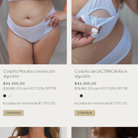
Corpiño de LACTANCIA Alice
Corpiño Mia alta contención
algodón
algodón
$46.200,00
$46.200,00
$36.960,00
con
HOY 20% OFF TR!
$36.960,00
con
HOY 20% OFF TR!
+1
6
cuotas sin interés de
$7.700,00
6
cuotas sin interés de
$7.700,00
COMPRAR
COMPRAR