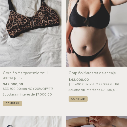
Corpiño Margaret microtull
Corpiño Margaret de encaje
animal print
$42.000,00
$42.000,00
$33.600,00
con
HOY 20% OFF TR!
$33.600,00
con
HOY 20% OFF TR!
6
cuotas sin interés de
$7.000,00
6
cuotas sin interés de
$7.000,00
COMPRAR
COMPRAR