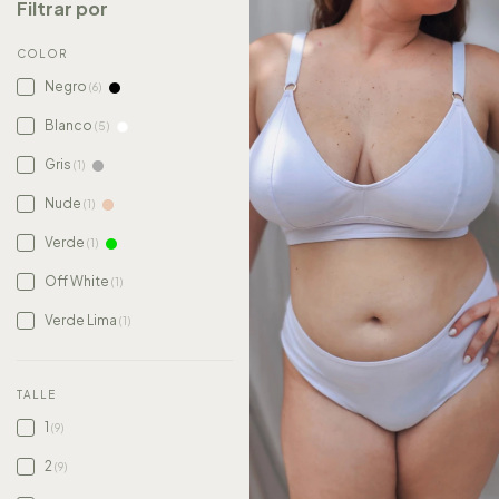
Filtrar por
COLOR
Negro
(6)
Blanco
(5)
Gris
(1)
Nude
(1)
Verde
(1)
Off White
(1)
Verde Lima
(1)
TALLE
1
(9)
2
(9)