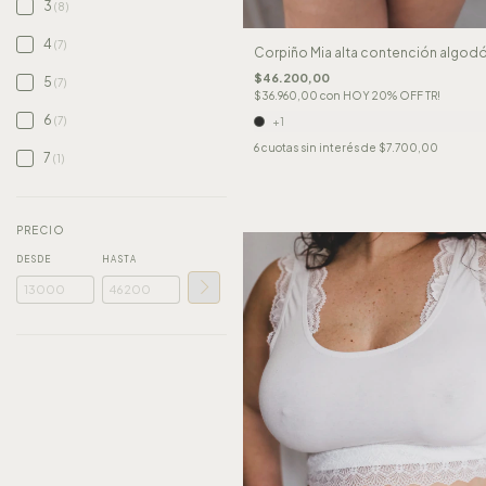
3
(8)
4
(7)
Corpiño Mia alta contención algod
$46.200,00
5
(7)
$36.960,00
con
HOY 20% OFF TR!
6
(7)
+1
6
cuotas sin interés de
$7.700,00
7
(1)
PRECIO
DESDE
HASTA