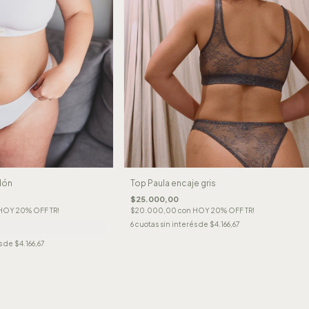
dón
Top Paula encaje gris
$25.000,00
HOY 20% OFF TR!
$20.000,00
con
HOY 20% OFF TR!
6
cuotas sin interés de
$4.166,67
s de
$4.166,67