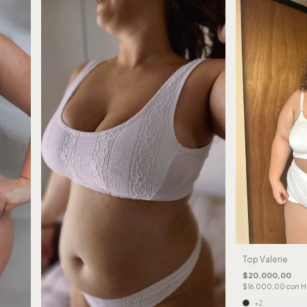
Top Valerie
$20.000,00
$16.000,00
con
H
+2