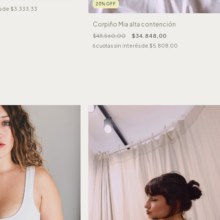
20
%
OFF
s de
$3.333,33
Corpiño Mia alta contención
$43.560,00
$34.848,00
6
cuotas sin interés de
$5.808,00