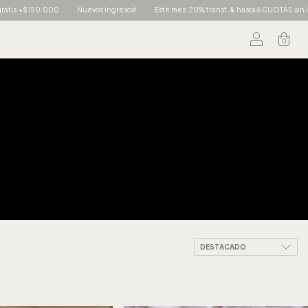
Este mes: 20% transf. & hasta 6 CUOTAS sin interés
Envío gratis +$150.000
0