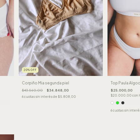
20
%
OFF
Top Paula Algo
Corpiño Mia segunda piel
$25.000,00
$43.560,00
$34.848,00
$20.000,00
con
6
cuotas sin interés de
$5.808,00
6
cuotas sin interé