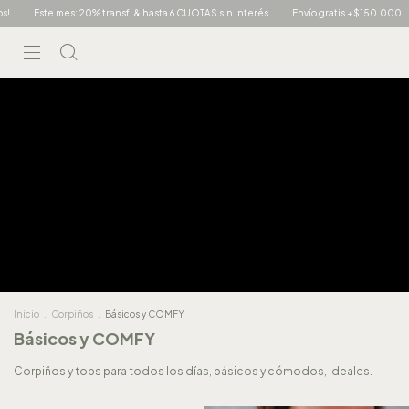
UOTAS sin interés
Envío gratis +$150.000
Nuevos ingresos!
Este mes: 20% t
Inicio
.
Corpiños
.
Básicos y COMFY
Básicos y COMFY
Corpiños y tops para todos los días, básicos y cómodos, ideales.