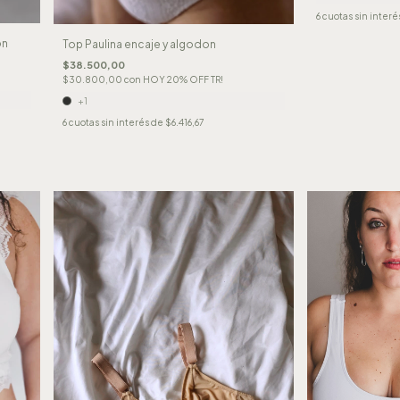
6
cuotas sin interé
ón
Top Paulina encaje y algodon
$38.500,00
$30.800,00
con
HOY 20% OFF TR!
+1
6
cuotas sin interés de
$6.416,67