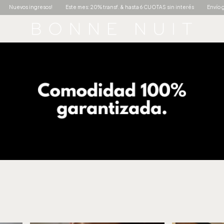
ransf. & hasta 6 CUOTAS sin interés
Envío gratis +$150.000
Nuevos ingresos!