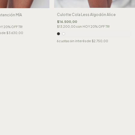
Culotte Cola Less Algodón Alice
ntención MÍA
$16.500,00
$13.200,00
con
HOY 20% OFF TR!
Y 20% OFF TR!
s de
$3.630,00
6
cuotas sin interés de
$2.750,00