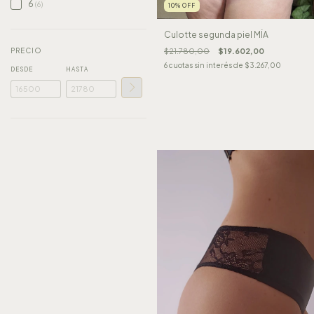
6
(6)
10
%
OFF
Culotte segunda piel MÍA
$21.780,00
$19.602,00
PRECIO
6
cuotas sin interés de
$3.267,00
DESDE
HASTA