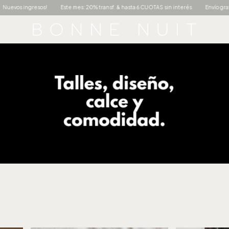
os!
Este mes: 20% transf. & hasta 6 CUOTAS sin interés
Envío gratis +$150.000