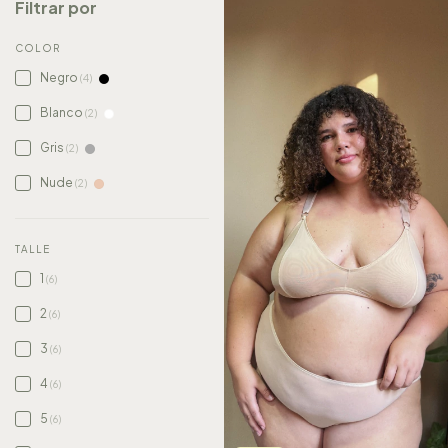
Filtrar por
COLOR
Negro
(4)
Blanco
(2)
Gris
(2)
Nude
(2)
TALLE
1
(6)
2
(6)
3
(6)
4
(6)
5
(6)