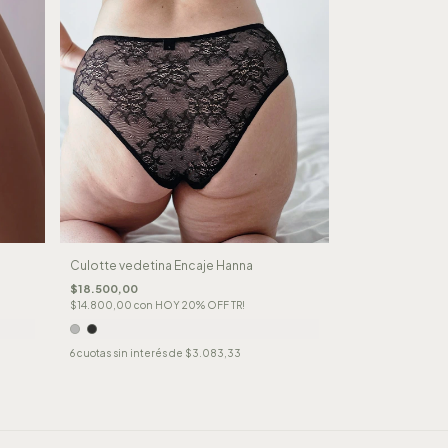
Culotte vedetina Encaje Hanna
$18.500,00
$14.800,00
con
HOY 20% OFF TR!
6
cuotas sin interés de
$3.083,33