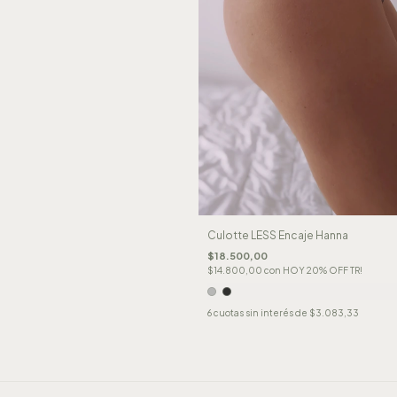
Culotte LESS Encaje Hanna
$18.500,00
$14.800,00
con
HOY 20% OFF TR!
6
cuotas sin interés de
$3.083,33