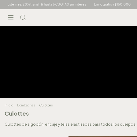
20% transf. & hasta 6 CUOTAS sin interés
Envío gratis +$150.000
Nuevos ingres
Inicio
.
Bombachas
.
Culottes
Culottes
Culottes de algodón, encaje y telas elastizadas para todos los cuerpos.