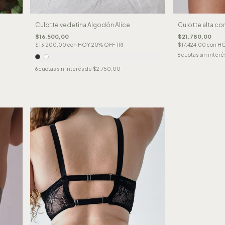
Culotte vedetina Algodón Alice
Culotte alta co
$16.500,00
$21.780,00
$13.200,00
con
HOY 20% OFF TR!
$17.424,00
con
HO
6
cuotas sin interé
6
cuotas sin interés de
$2.750,00