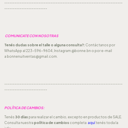
---------------------------------------------------------------------
-------------------------
COMUNICATE CON NOSOTRAS
Tenés dudas sobre el talle o alguna consulta?:
Contáctanos por
WhatsApp al 223-596-9604, Instagram @bonne.bn o por e-mail
a
bonnenuitventas@gmail.com
.
---------------------------------------------------------------------
-------------------------
POLÍTICA DE CAMBIOS:
Tenés
30 días
para realizar el cambio, excepto en productos de SALE.
Consulta nuestra
política de cambios
completa
aquí
tenés toda la