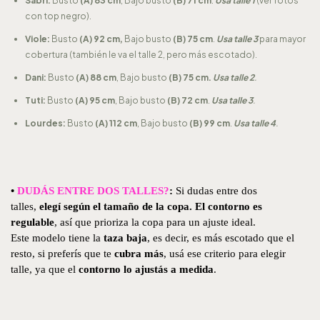
Sabri:
Busto
(A) 83 cm
, Bajo busto
(B) 71 cm
.
Usa talle 1
(ver fotos
con top negro).
Viole:
Busto
(A) 92 cm,
Bajo busto
(B) 75 cm
.
Usa talle 3
para mayor
cobertura (también le va el talle 2, pero más escotado).
Dani:
Busto
(A) 88 cm
, Bajo busto
(B) 75 cm.
Usa talle 2
.
Tuti:
Busto
(A) 95 cm
, Bajo busto
(B) 72 cm
.
Usa talle 3
.
Lourdes:
Busto
(A) 112 cm
, Bajo busto
(B) 99 cm
.
Usa talle 4
.
•
DUDÁS ENTRE DOS TALLES?
:
Si dudas entre dos
talles,
elegí según el tamaño de la copa. El contorno es
regulable
, así que prioriza la copa para un ajuste ideal.
Este modelo tiene la
taza baja
, es decir, es más escotado que el
resto, si preferís que te
cubra más
, usá ese criterio para elegir
talle, ya que el
contorno lo ajustás a medida
.