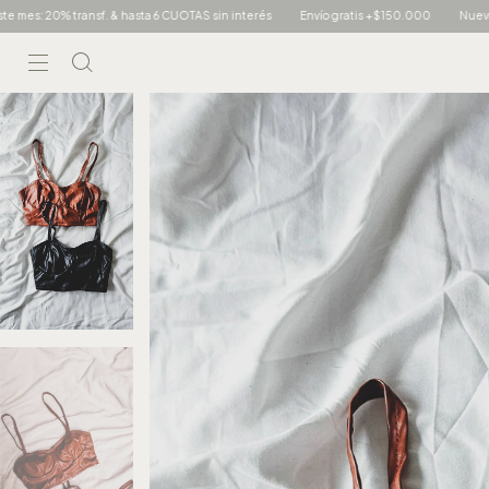
n interés
Envío gratis +$150.000
Nuevos ingresos!
Este mes: 20% transf. &