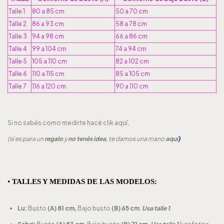
Talle 1
80 a 85 cm
50 a 70 cm
Talle 2
86 a 93 cm
58 a 78 cm
Talle 3
94 a 98 cm
66 a 86 cm
Talle 4
99 a 104 cm
74 a 94 cm
Talle 5
105 a 110 cm
82 a 102 cm
Talle 6
110 a 115 cm
85 a 105 cm
Talle 7
116 a 120 cm
90 a 110 cm
Si no sabés como medirte hacé clik
aquí.
(si es para un
regalo
y
no tenés idea
, te damos una mano
aquí
)
•
TALLES Y MEDIDAS DE LAS MODELOS:
Lu:
Busto
(A) 81 cm,
Bajo busto
(B) 65 cm
.
Usa talle 1
.