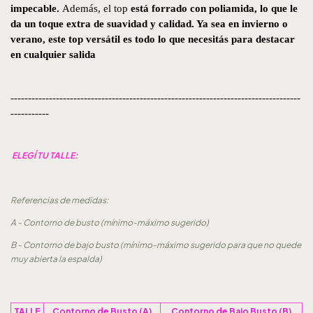
impecable. 
Además, el top 
está forrado con 
poliamida
, lo que le 
da un toque extra de suavidad y calidad. Ya sea en invierno o 
verano, este 
top versátil
 es todo lo que necesitás para destacar 
en cualquier salida
-----------------------------------------------------------------------------------
-----------
ELEGÍ TU TALLE:
Referencias de medidas:
A - Contorno de busto (mínimo-máximo sugerido)
B - Contorno de bajo busto (
mínimo-máximo sugerido para que no quede
muy abierta la espalda
)
TALLE
Contorno de Busto (A)
Contorno de Bajo Busto (B)