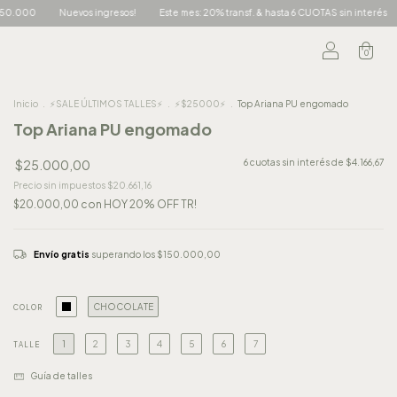
mes: 20% transf. & hasta 6 CUOTAS sin interés
Envío gratis +$150.000
Nuevos i
0
Inicio
.
⚡SALE ÚLTIMOS TALLES⚡
.
⚡$25000⚡
.
Top Ariana PU engomado
Top Ariana PU engomado
$25.000,00
6
cuotas sin interés de
$4.166,67
Precio sin impuestos
$20.661,16
$20.000,00
con
HOY 20% OFF TR!
Envío gratis
superando los
$150.000,00
CHOCOLATE
COLOR
1
2
3
4
5
6
7
TALLE
Guía de talles