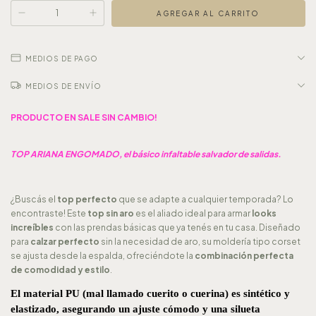
MEDIOS DE PAGO
MEDIOS DE ENVÍO
PRODUCTO EN SALE SIN CAMBIO!
TOP ARIANA ENGOMADO, el básico infaltable salvador de salidas.
¿Buscás el
top perfecto
que se adapte a cualquier temporada? Lo
encontraste! Este
top sin aro
es el aliado ideal para armar
looks
increíbles
con las prendas básicas que ya tenés en tu casa. Diseñado
para
calzar perfecto
sin la necesidad de aro, su moldería tipo corset
se ajusta desde la espalda, ofreciéndote la
combinación perfecta
de comodidad y estilo
.
El 
material PU
 (mal llamado cuerito o cuerina) es 
sintético y 
elastizado
, asegurando un ajuste cómodo y una silueta 